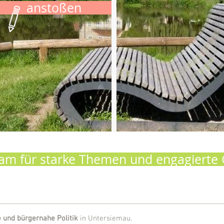
anstoßen
m für starke Themen und engagierte G
und bürgernahe Politik
in Untersiemau.