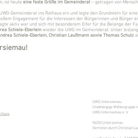
n, ist heute
eine feste Größe im Gemeinderat
– getragen von Mensche
 UWG-Gemeinderat ins Rathaus ein und legte den Grundstein für eine 
oßem Engagement für die Interessen der Bürgerinnen und Bürger e
agte aktiv war und sich mit besonderem Eifer für die Belange der Fa
rea Schiele-Eberlein
wieder die UWG im Gemeinderat. Unser bislang 
ndrea Schiele-Eberlein, Christian Laußmann sowie Thomas Schulz
a
ersiemau!
UWG Untersiemau
Unabhängige Wählergruppe i
UWG Untersiemau e. V.
chluss
96253 Untersiemau
Vertreten durch Christian L