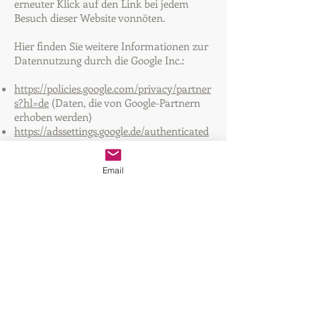
erneuter Klick auf den Link bei jedem
Besuch dieser Website vonnöten.
Hier finden Sie weitere Informationen zur
Datennutzung durch die Google Inc.:
https://policies.google.com/privacy/partner
s?hl=de
(Daten, die von Google-Partnern
erhoben werden)
https://adssettings.google.de/authenticated
(Einstellungen über Werbung, die Ihnen
angezeigt wird)
Email
https://policies.google.com/technologies/ad
s?hl=de
(Verwendung von Cookies in
Anzeigen)
Rechte des Nutzers
Sie haben als Nutzer das Recht, auf
Antrag eine kostenlose Auskunft darüber
zu erhalten, welche personenbezogenen
Daten über Sie gespeichert wurden. Sie