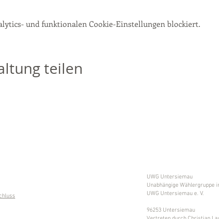
ytics- und funktionalen Cookie-Einstellungen blockiert.
ltung teilen
UWG Untersiemau
Unabhängige Wählergruppe i
UWG Untersiemau e. V.
chluss
96253 Untersiemau
Vertreten durch Christian L