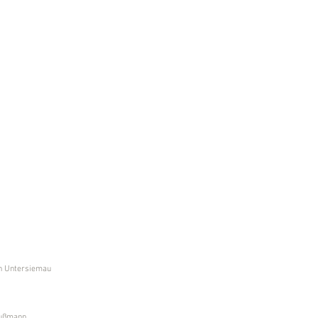
n Untersiemau
außmann